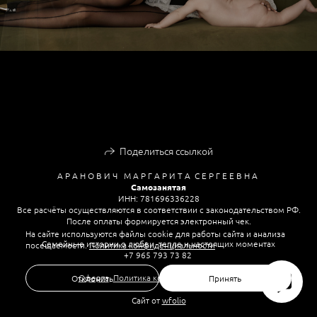
Поделиться ссылкой
А Р А Н О В И Ч М А Р Г А Р И Т А С Е Р Г Е Е В Н А
Самозанятая
ИНН: 781696336228
Все расчёты осуществляются в соответствии с законодательством РФ.
После оплаты формируется электронный чек.
На сайте используются файлы cookie для работы сайта и анализа
Семейные истории о любви, тепле и настоящих моментах
посещаемости.
Политика конфиденциальности
+7 965 793 73 82
Оферта
,
Политика конфиденциальности
Отклонить
Принять
Сайт от
wfolio