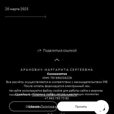
20 марта 2025
Поделиться ссылкой
А Р А Н О В И Ч М А Р Г А Р И Т А С Е Р Г Е Е В Н А
Самозанятая
ИНН: 781696336228
Все расчёты осуществляются в соответствии с законодательством РФ.
После оплаты формируется электронный чек.
На сайте используются файлы cookie для работы сайта и анализа
Семейные истории о любви, тепле и настоящих моментах
посещаемости.
Политика конфиденциальности
+7 965 793 73 82
Оферта
,
Политика конфиденциальности
Отклонить
Принять