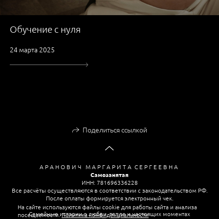
Обучение с нуля
24 марта 2025
Поделиться ссылкой
А Р А Н О В И Ч М А Р Г А Р И Т А С Е Р Г Е Е В Н А
Самозанятая
ИНН: 781696336228
Все расчёты осуществляются в соответствии с законодательством РФ.
После оплаты формируется электронный чек.
На сайте используются файлы cookie для работы сайта и анализа
Семейные истории о любви, тепле и настоящих моментах
посещаемости.
Политика конфиденциальности