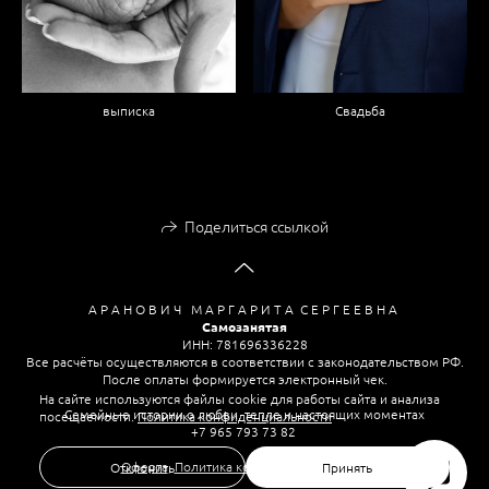
выписка
Свадьба
Поделиться ссылкой
А Р А Н О В И Ч М А Р Г А Р И Т А С Е Р Г Е Е В Н А
Самозанятая
ИНН: 781696336228
Все расчёты осуществляются в соответствии с законодательством РФ.
После оплаты формируется электронный чек.
На сайте используются файлы cookie для работы сайта и анализа
Семейные истории о любви, тепле и настоящих моментах
посещаемости.
Политика конфиденциальности
+7 965 793 73 82
Оферта
,
Политика конфиденциальности
Отклонить
Принять