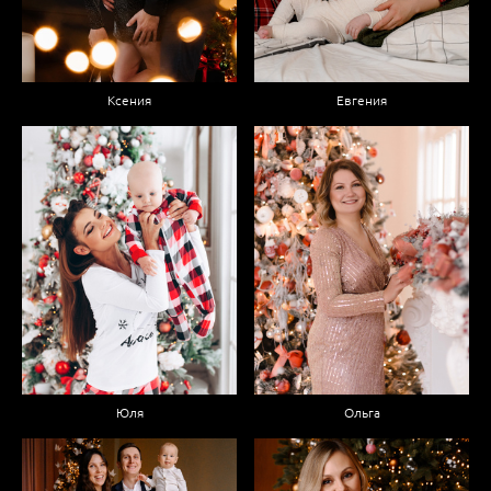
Ксения
Евгения
Ольга
Юля