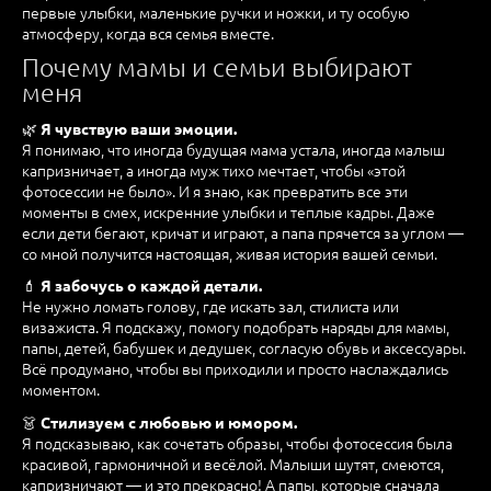
первые улыбки, маленькие ручки и ножки, и ту особую
атмосферу, когда вся семья вместе.
Почему мамы и семьи выбирают
меня
🌿
Я чувствую ваши эмоции.
Я понимаю, что иногда будущая мама устала, иногда малыш
капризничает, а иногда муж тихо мечтает, чтобы «этой
фотосессии не было». И я знаю, как превратить все эти
моменты в смех, искренние улыбки и теплые кадры. Даже
если дети бегают, кричат и играют, а папа прячется за углом —
со мной получится настоящая, живая история вашей семьи.
💄
Я забочусь о каждой детали.
Не нужно ломать голову, где искать зал, стилиста или
визажиста. Я подскажу, помогу подобрать наряды для мамы,
папы, детей, бабушек и дедушек, согласую обувь и аксессуары.
Всё продумано, чтобы вы приходили и просто наслаждались
моментом.
👗
Стилизуем с любовью и юмором.
Я подсказываю, как сочетать образы, чтобы фотосессия была
красивой, гармоничной и весёлой. Малыши шутят, смеются,
капризничают — и это прекрасно! А папы, которые сначала