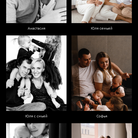
Анастасия
Юля семьей
Юля с смьей
Софья