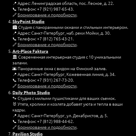
📍 Адрес: Ленинградская область, пос. Лесное, д. 22.
📞 Телефон: +7 (921) 987-65-43.
🔗
Бронирование и подробности
.
SkyPoint Studio
🏙️ Студия с панорамными окнами и стильным интерьером.
📍 Адрес: Санкт-Петербург, наб. реки Мойки, д. 30.
📞 Телефон: +7 (812) 765-43-21.
🔗
Бронирование и подробности
.
Art-Place Faktura
🏛️ Современная интерьерная студия с 10 уникальными
залами.
🌆 Панорамные окна с видом на Финский залив.
📍 Адрес: Санкт-Петербург, Кожевенная линия, д. 34.
📞 Телефон: +7 (931) 267-73-20.
🔗
Бронирование и подробности
.
Daily Photo Studio
🐾 Студия с милыми пушистиками для ваших съемок.
🐰 Утята, кролики и козлята добавят уюта и тепла в ваши
кадры.
📍 Адрес: Санкт-Петербург, ул. Декабристов, д. 5.
📞 Телефон: +7 (812) 988-44-62.
🔗
Бронирование и подробности
.
Pavilion Studio