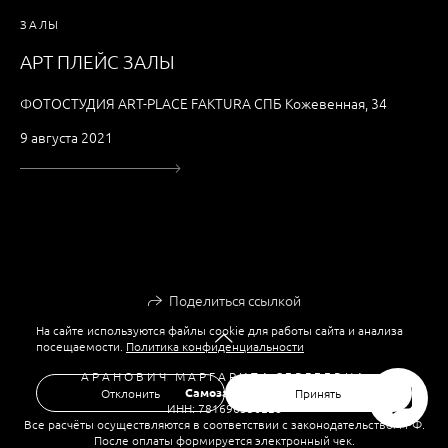
ЗАЛЫ
АРТ ПЛЕЙС ЗАЛЫ
ФОТОСТУДИЯ ART-PLACE FAKTURA СПБ Кожевенная, 34
9 августа 2021
Поделиться ссылкой
На сайте используются файлы cookie для работы сайта и анализа
посещаемости.
Политика конфиденциальности
А Р А Н О В И Ч М А Р Г А Р И Т А С Е Р Г Е Е В Н А
Самозанятая
Отклонить
Принять
ИНН: 781696336228
Все расчёты осуществляются в соответствии с законодательством РФ.
После оплаты формируется электронный чек.