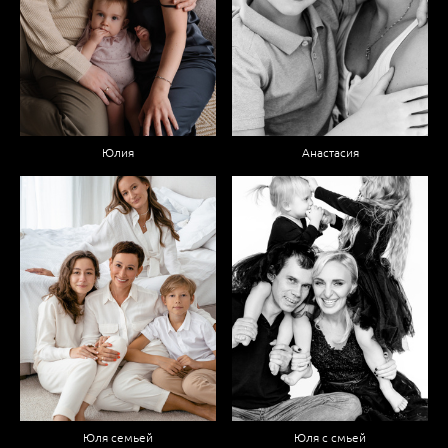
Юлия
Анастасия
Юля семьей
Юля с смьей