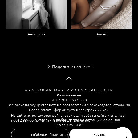
Анастасия
Алена
Поделиться ссылкой
А Р А Н О В И Ч М А Р Г А Р И Т А С Е Р Г Е Е В Н А
Самозанятая
ИНН: 781696336228
Все расчёты осуществляются в соответствии с законодательством РФ.
После оплаты формируется электронный чек.
На сайте используются файлы cookie для работы сайта и анализа
Семейные истории о любви, тепле и настоящих моментах
посещаемости.
Политика конфиденциальности
+7 965 793 73 82
Оферта
,
Политика конфиденциальности
Отклонить
Принять