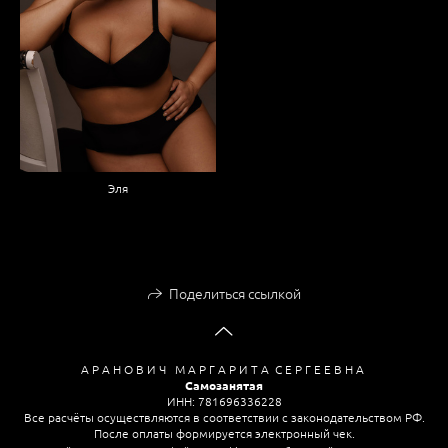
Эля
Поделиться ссылкой
А Р А Н О В И Ч М А Р Г А Р И Т А С Е Р Г Е Е В Н А
Самозанятая
ИНН: 781696336228
Все расчёты осуществляются в соответствии с законодательством РФ.
После оплаты формируется электронный чек.