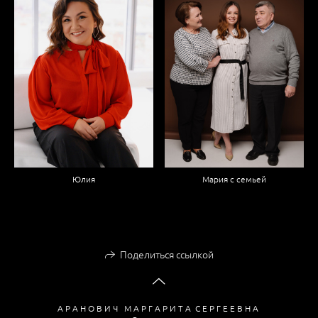
Мария с семьей
Юлия
Поделиться ссылкой
А Р А Н О В И Ч М А Р Г А Р И Т А С Е Р Г Е Е В Н А