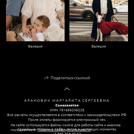
Валерия
Валерия
Поделиться ссылкой
А Р А Н О В И Ч М А Р Г А Р И Т А С Е Р Г Е Е В Н А
Самозанятая
ИНН: 781696336228
Все расчёты осуществляются в соответствии с законодательством РФ.
После оплаты формируется электронный чек.
На сайте используются файлы cookie для работы сайта и анализа
Семейные истории о любви, тепле и настоящих моментах
посещаемости.
Политика конфиденциальности
+7 965 793 73 82