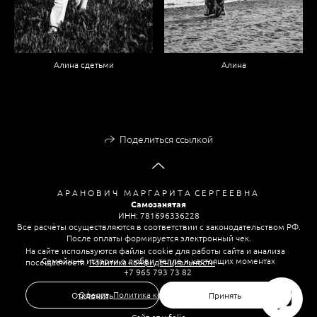
Алина сдетьми
Алина
Поделиться ссылкой
А Р А Н О В И Ч М А Р Г А Р И Т А С Е Р Г Е Е В Н А
Самозанятая
ИНН: 781696336228
Все расчёты осуществляются в соответствии с законодательством РФ.
После оплаты формируется электронный чек.
На сайте используются файлы cookie для работы сайта и анализа
Семейные истории о любви, тепле и настоящих моментах
посещаемости.
Политика конфиденциальности
+7 965 793 73 82
Оферта
,
Политика конфиденциальности
Отклонить
Принять
Сайт от
wfolio