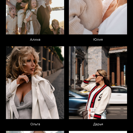
Алина
Юлия
Ольга
Дарья