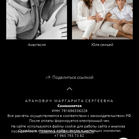
Анастасия
Юля семьей
Поделиться ссылкой
А Р А Н О В И Ч М А Р Г А Р И Т А С Е Р Г Е Е В Н А
Самозанятая
ИНН: 781696336228
Все расчёты осуществляются в соответствии с законодательством РФ.
После оплаты формируется электронный чек.
На сайте используются файлы cookie для работы сайта и анализа
Семейные истории о любви, тепле и настоящих моментах
посещаемости.
Политика конфиденциальности
+7 965 793 73 82