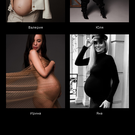
Валерия
Юля
Ирина
Яна