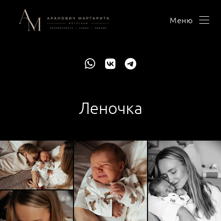
Меню
Леночка