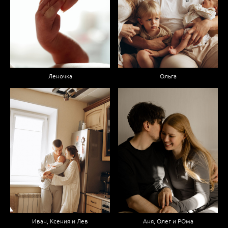
Леночка
Ольга
Иван, Ксения и Лев
Аня, Олег и РОма