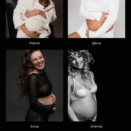
Мария
Даша
Анна
Анечка