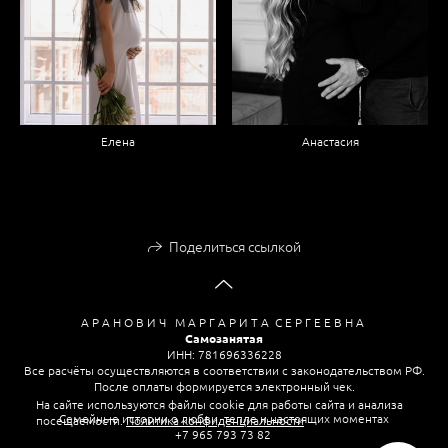
Елена
Анастасия
Поделиться ссылкой
А Р А Н О В И Ч М А Р Г А Р И Т А С Е Р Г Е Е В Н А
Самозанятая
ИНН: 781696336228
Все расчёты осуществляются в соответствии с законодательством РФ.
После оплаты формируется электронный чек.
На сайте используются файлы cookie для работы сайта и анализа
Семейные истории о любви, тепле и настоящих моментах
посещаемости.
Политика конфиденциальности
+7 965 793 73 82