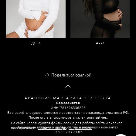
Даша
Анна
Поделиться ссылкой
А Р А Н О В И Ч М А Р Г А Р И Т А С Е Р Г Е Е В Н А
Самозанятая
ИНН: 781696336228
Все расчёты осуществляются в соответствии с законодательством РФ.
После оплаты формируется электронный чек.
На сайте используются файлы cookie для работы сайта и анализа
Семейные истории о любви, тепле и настоящих моментах
посещаемости.
Политика конфиденциальности
+7 965 793 73 82