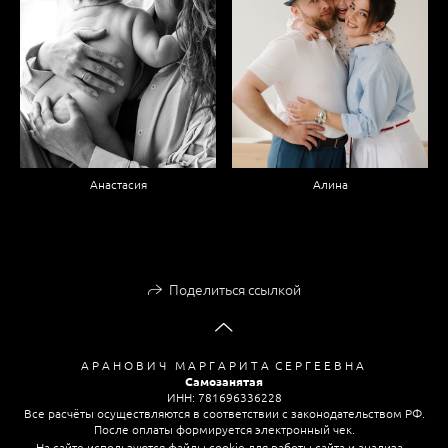
Анастасия
Алина
Поделиться ссылкой
А Р А Н О В И Ч М А Р Г А Р И Т А С Е Р Г Е Е В Н А
Самозанятая
ИНН: 781696336228
Все расчёты осуществляются в соответствии с законодательством РФ.
После оплаты формируется электронный чек.
На сайте используются файлы cookie для работы сайта и анализа